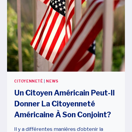
OU
UN
VISA
DE
FIANCÉ
(E)?
CITOYENNETÉ
|
NEWS
Un Citoyen Américain Peut-Il
Donner La Citoyenneté
Américaine À Son Conjoint?
Il y a différentes manières d’obtenir la