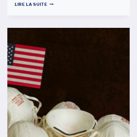
PUIS-
LIRE LA SUITE
JE
VOYAGER
AUX
ETATS-
UNIS
TANDIS
QUE
MA
DEMANDE
DE
CARTE
VERTE
OU
VISA
DE
FIANCÉ(E)
EST
EN
COURS
ET