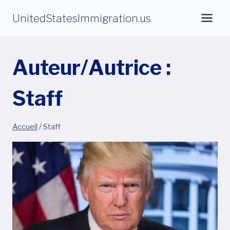
Aller
UnitedStatesImmigration.us
au
contenu
Auteur/autrice :
Staff
Accueil
/
Staff