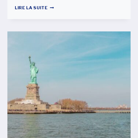
QUELQUES
LIRE LA SUITE
MOYENS
DE
DEMANDER
LA
CARTE
VERTE
POUR
S’INSTALLER
AUX
ÉTATS-
UNIS