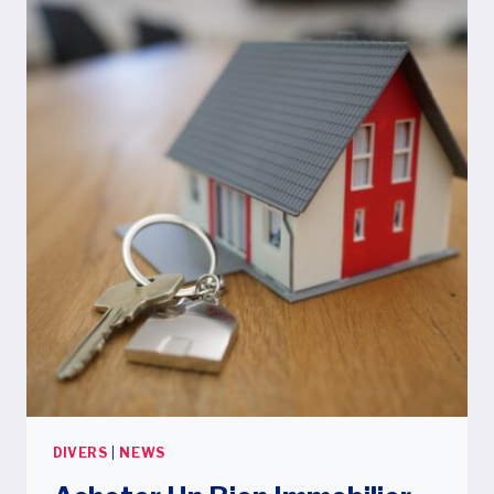
LA
FRANCE,
LES
PRINCIPALES
DIFFÉRENCES
DIVERS
|
NEWS