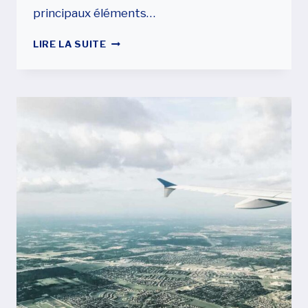
principaux éléments…
VOYAGER
LIRE LA SUITE
AUX
ÉTATS-
UNIS
AVEC
UN
ESTA
VS
VOYAGER
AVEC
UN
VISA
TOURISTIQUE
B2