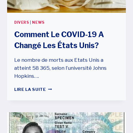
EN
ATTENTE?
DIVERS
|
NEWS
Comment Le COVID-19 A
Changé Les États Unis?
Le nombre de morts aux Etats Unis a
atteint 58 365, selon l’université Johns
Hopkins….
COMMENT
LIRE LA SUITE
LE
COVID-
19
A
CHANGÉ
LES
ÉTATS