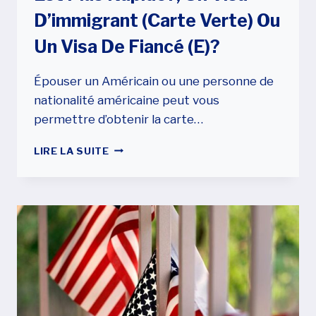
D’immigrant (carte Verte) Ou
Un Visa De Fiancé (e)?
Épouser un Américain ou une personne de
nationalité américaine peut vous
permettre d’obtenir la carte…
QUEL
LIRE LA SUITE
PROCESSUS
DE
DEMANDE
EST
PLUS
RAPIDE?,
UN
VISA
D’IMMIGRANT
(CARTE
VERTE)