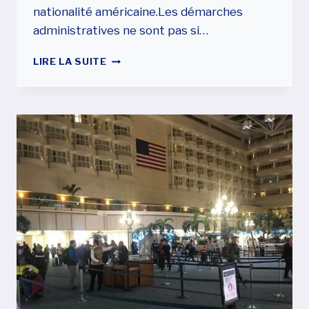
nationalité américaine.Les démarches
administratives ne sont pas si…
UN
LIRE LA SUITE
CITOYEN
AMÉRICAIN
PEUT-
IL
DONNER
LA
CITOYENNETÉ
AMÉRICAINE
À
SON
CONJOINT?