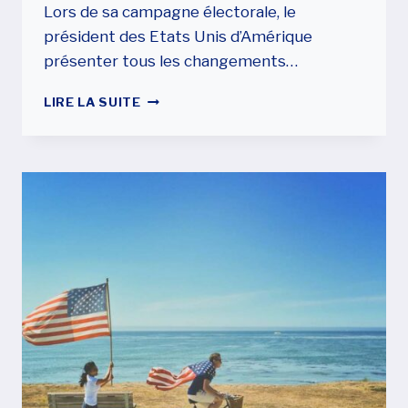
Lors de sa campagne électorale, le
président des Etats Unis d’Amérique
présenter tous les changements…
LES
LIRE LA SUITE
CHANGEMENTS
QUE
DONALD
TRUMP
VEUT
EFFECTUER
CONCERNANT
LES
PROCEDURES
D’IMMIGRATION