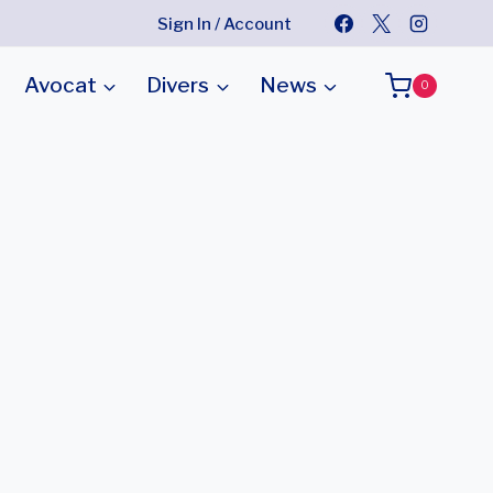
Sign In / Account
Avocat
Divers
News
0