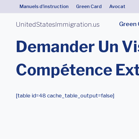
Aller
Manuels d’instruction
Green Card
Avocat
au
contenu
UnitedStatesImmigration.us
Green 
Demander Un Vi
Compétence Ext
[table id=48 cache_table_output=false]
Comment Obtenir
O-1 Pour Des Pe