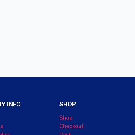
Y INFO
SHOP
Shop
Us
Checkout
olicy
Cart