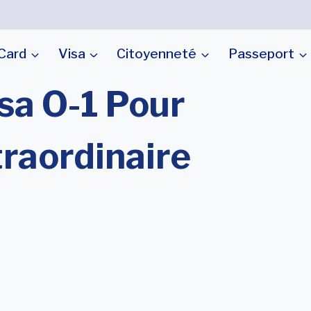
Card
Visa
Citoyenneté
Passeport
sa O-1 Pour
raordinaire
 Visa De Travail
rsonnes Avec Des