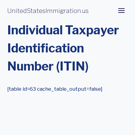
Aller
UnitedStatesImmigration.us
au
contenu
Individual Taxpayer
Identification
Number (ITIN)
[table id=63 cache_table_output=false]
Comment Obtenir Un
Numéro ITIN Pour