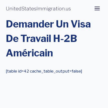
Aller
UnitedStatesImmigration.us
au
contenu
Demander Un Visa
De Travail H-2B
Américain
[table id=42 cache_table_output=false]
Obtenir Un Visa De
Travail H-2B Pour