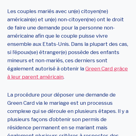
r
u
Les couples mariés avec un(e) citoyen(ne)
c
américain(e) et un(e) non-citoyen(ne) ont le droit
t
de faire une demande pour la personne non-
i
américaine afin que le couple puisse vivre
o
ensemble aux Etats-Unis. Dans la plupart des cas,
n
si l’époux(se) étranger(e) possède des enfants
s
mineurs et non-mariés, ces derniers sont
G
également autorisé à obtenir la
Green Card grâce
r
à leur parent américain
.
e
e
La procédure pour déposer une demande de
n
Green Card via le mariage est un processus
C
complexe qui se déroule en plusieurs étapes. Il y a
a
plusieurs façons d’obtenir son permis de
r
résidence permanent en se mariant mais
d
également plusieurs critères à respecter, des