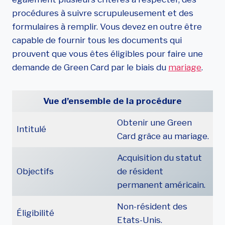
v
procédures à suivre scrupuleusement et des
i
formulaires à remplir. Vous devez en outre être
a
capable de fournir tous les documents qui
l
prouvent que vous êtes éligibles pour faire une
e
demande de Green Card par le biais du
mariage
.
m
a
Vue d’ensemble de la procédure
r
i
Obtenir une Green
Intitulé
a
Card grâce au mariage.
g
e
Acquisition du statut
Objectifs
de résident
permanent américain.
Non-résident des
Éligibilité
Etats-Unis.