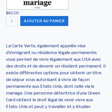
$
60.00
q
AJOUTER AU PANIER
u
a
n
La Carte Verte, également appelée visa
t
d’immigrant ou résidence légale permanente,
i
vous permet de vivre légalement aux USA avec
t
des droits et de devenir un résident permanent. Il
é
existe différentes options pour obtenir un titre
d
de séjour vous autorisant à vivre de façon
e
permanente aux Etats-Unis, dont celle via le
I
mariage. Une personne détentrice d’une Green
n
Card obtient le droit légal de venir vivre aux
s
Etats-Unis et peut y travailler et y étudier.
t