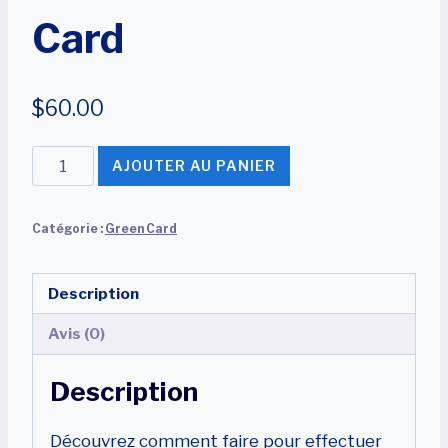
Card
$
60.00
quantité
AJOUTER AU PANIER
de
Instructions
Catégorie :
Green Card
Mise
à
jour
Description
de
Avis (0)
la
Green
Description
Card
Découvrez comment faire pour effectuer