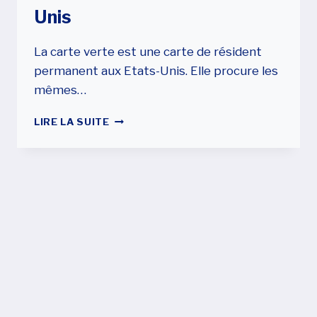
Unis
La carte verte est une carte de résident
permanent aux Etats-Unis. Elle procure les
mêmes…
QUELQUES
LIRE LA SUITE
MOYENS
DE
DEMANDER
LA
CARTE
VERTE
POUR
S’INSTALLER
AUX
ÉTATS-
UNIS