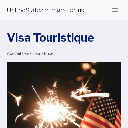
Aller
UnitedStatesImmigration.us
au
contenu
Visa Touristique
Accueil
/
visa touristique