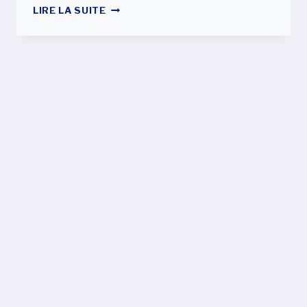
VOYAGER
LIRE LA SUITE
AUX
ÉTATS-
UNIS
AVEC
UN
ESTA
VS
VOYAGER
AVEC
UN
VISA
TOURISTIQUE
B2