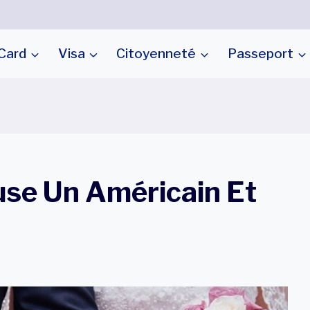
Card
Visa
Citoyenneté
Passeport
use Un Américain Et