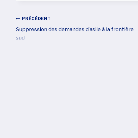
Navigation
PRÉCÉDENT
Suppression des demandes d’asile à la frontière
De
sud
L’article