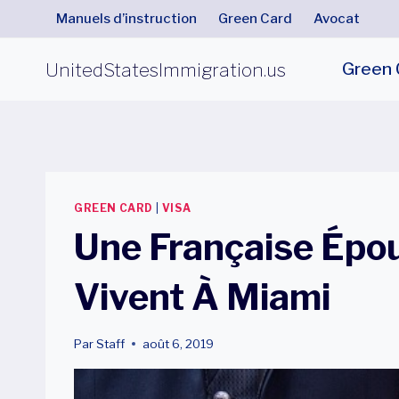
Aller
Manuels d’instruction
Green Card
Avocat
au
contenu
UnitedStatesImmigration.us
Green 
GREEN CARD
|
VISA
Une Française Épo
Vivent À Miami
Par
Staff
août 6, 2019