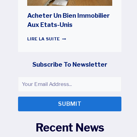
Acheter Un Bien Immobilier
Aux Etats-Unis
ACHETER
LIRE LA SUITE
UN
BIEN
IMMOBILIER
AUX
Subscribe To Newsletter
ETATS-
UNIS
SUBMIT
Recent News