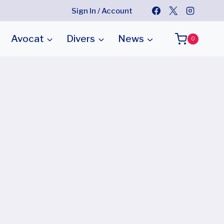
Sign In / Account
Avocat
Divers
News
0