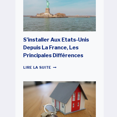
CARTE
VERTE
POUR
S’INSTALLER
AUX
ÉTATS-
UNIS
S’installer Aux Etats-Unis
Depuis La France, Les
Principales Différences
S’INSTALLER
LIRE LA SUITE
AUX
ETATS-
UNIS
DEPUIS
LA
FRANCE,
LES
PRINCIPALES
DIFFÉRENCES